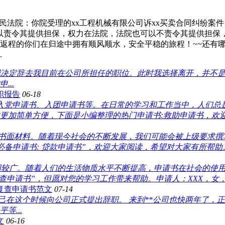
人民法院：你院受理的xx工程机械有限公司诉xx买卖合同纠纷案件
以责令其提供担保，权力在法院，法院也可以不责令其提供担保，这
返程的你们在归途中拥有顺风顺水，安全平稳的旅程！~~还有
.
，我决定辞去我目前在公司所担任的职位。此时我选择离开，并不
..
职报告
06-18
入党申请书、入团申请书等。在日常的学习和工作当中，人们总
简单方便，下面是小编整理的热门申请书:救助申请书，欢迎阅读，
书面材料。随着现今社会的不断发展，我们可能会被上级要求撰
申请书: 贷款申请书”，欢迎大家阅读，希望对大家有所帮助。xx
围较广。随着人们的生活物质水平不断提高，申请书在社会的使
请书”，但愿对您的学习工作带来帮助。申请人：XXX，女，XX岁，
复查申请书范文
07-14
自己在这个时候向公司正式提出辞职。 来到**公司也快两年了
...
文
06-16